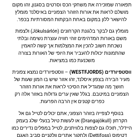
תפאורה שמזכירה את משחקי הכס וסרטים בסגנון, זהו מקום
מושלם לראות את אורות הזוהר הצפוניים באיסלנד מומלץ
להישאר ללון במקום באחת הבקתות המסורתיות בכפר.
מומלץ גם לבקר בלגונת הקרחונים (Jökulsárlón) ולצפות
משם באורות המדהימים זוהי חוויה עוצרת נשימה ובלתי
נשכחת חשוב להכין את המצלמות אך קשה להאמין
שהתמונות יכולות להעביר את היופי של האורות בצורה
משכנעת כמו במציאות.
ווסטפיורדים (WESTFJORDS)
– ווסטפיורדים נמצא צפונית
מעיר הבירה בצפון איסלנד, זהו אזור שיש בו המון שעות של
חושך מה שמגדיל את הסיכוי לראות את אורות הזוהר
הצפוניים במיטבם. בגלל שאין ערים גדולות באזור אלה רק
כפרים קטנים אין הרבה הפרעות.
בנוסף לצפייה בזוהר הצפוני, אתם יכולים לטייל גם אל
הקרחון (Drangajökull) או לעשות טיול בנעלי שלג בעמק
היידלר, תוכלו גם לצפות בלוויתנים, לטייל במפלים נדירים כמו
דטיפוס (Dettifoss) ולחקור אתרים וולקניים סביב האגם