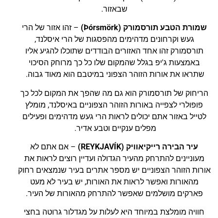
שבאזור.
שמורת הטבע תורסמורק (Þórsmörk)
– זהו אזור של הרי
געש וקרחונים מדהימים מהפסגות של הרי איסלנד,
תורסמורק זהו אחד האזורים הבודדים שתוכלו להגיע אליו
באמצעות ג'יפ בגלל שהמקום שלו כל כך מרוחק הסיכוי
שתראו את אורות הזוהר הצפוני במיטבם הוא מאוד גבוה.
הריחוק של תורסמורק הוא גם מה שהפך את המקום לכל כך
פופולרי לצפייה באורות הזוהר הצפוניים באיסלנד, מומלץ
לטייל באזור אתם יכולים לראות הרי געש מדהימים ופעילים
מפלים ענקיים וטבע אדיר.
עיר הבירה רייקיאוויק (REYKJAVÍK)
– אם אתם לא
מעוניינים להתרחק מהעיר הגדולה ועדיין רוצים לראות את
אורות הזוהר הצפוניים יש מספר אתרים בעיר שנמצאים רחוק
מהאורות ואפשר לראות את האורות, יש בעיר לא מעט
פארקים מושלמים שאפשר להתרחק מהאורות של העיר.
חוויה מומלצת במיוחד היא לעלות על מגדלור גרוטה בחצי