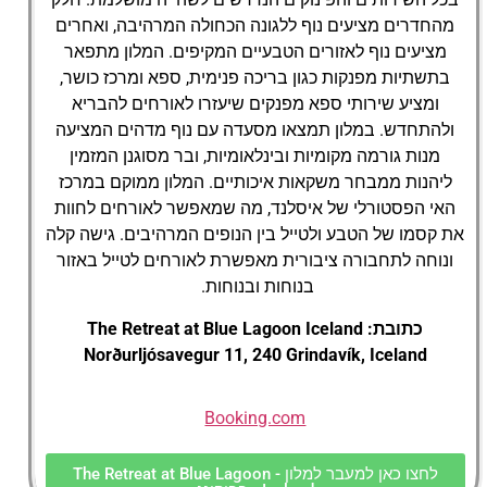
מהחדרים מציעים נוף ללגונה הכחולה המרהיבה, ואחרים
מציעים נוף לאזורים הטבעיים המקיפים. המלון מתפאר
בתשתיות מפנקות כגון בריכה פנימית, ספא ומרכז כושר,
ומציע שירותי ספא מפנקים שיעזרו לאורחים להבריא
ולהתחדש. במלון תמצאו מסעדה עם נוף מדהים המציעה
מנות גורמה מקומיות ובינלאומיות, ובר מסוגנן המזמין
ליהנות ממבחר משקאות איכותיים. המלון ממוקם במרכז
האי הפסטורלי של איסלנד, מה שמאפשר לאורחים לחוות
את קסמו של הטבע ולטייל בין הנופים המרהיבים. גישה קלה
ונוחה לתחבורה ציבורית מאפשרת לאורחים לטייל באזור
בנוחות ובנוחות.
כתובת: The Retreat at Blue Lagoon Iceland
Norðurljósavegur 11, 240 Grindavík, Iceland
Booking.com
לחצו כאן למעבר למלון - The Retreat at Blue Lagoon