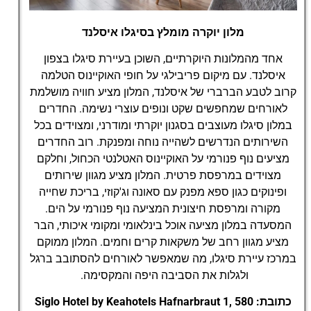
מלון יוקרה מומלץ בסיגלו איסלנד
Siglo Hotel by
Keahotels
אחד מהמלונות היוקרתיים, השוכן בעיירת סיגלו בצפון
איסלנד. עם מיקום פריבילגי על חופי האוקיינוס הטלמה
קרוב לטבע הברברי של איסלנד, המלון מציע חוויה מושלמת
לאורחים שמחפשים שקט ונופים עוצרי נשימה. החדרים
במלון סיגלו מעוצבים בסגנון יוקרתי ומודרני, ומצוידים בכל
השירותים הנדרשים לשהייה נוחה ומפנקת. רוב החדרים
מציעים נוף פנורמי על האוקיינוס האטלנטי הכחול, וחלקם
מצוידים במרפסת פרטית. המלון מציע מגוון שירותים
ופינוקים כגון ספא מפנק עם סאונה וג'קוזי, בריכת שחייה
מקורה ומרפסת חיצונית המציעה נוף פנורמי על הים.
המסעדה במלון מציעה אוכל בינלאומי ומקומי איכותי, הבר
מציע מגוון רחב של משקאות קרים וחמים. המלון ממוקם
במרכז עיירת סיגלו, מה שמאפשר לאורחים להסתובב ברגל
ולגלות את הסביבה היפה והמקסימה.
כתובת: Siglo Hotel by Keahotels Hafnarbraut 1, 580