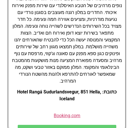
נופים מרהיבים של הטבע האיסלנדי עם שירות מפנק ואירוח
איכותי. החדרים במלון רגנה מעוצבים בסגנון נורדי עם
נגיעות מודרניות, ומציעים אווירה חמה ונעימה. כל חדר
מצויד בכל השירותים הנדרשים לשהייה נוחה ונעימה. המלון
מתפאר בשירות יוצא דופן ואירוח חם ואדיב. הצוות
המקצועי והמנוסה יעשה הכל כדי להבטיח שהאורחים יהנו
משהייה מושלמת. במלון תמצאו מגוון רחב של שירותים
ופינוקים כגון ספא מפנק עם סאונה וג'קוזי, מרפסת עם נוף
מרהיב ומסעדה מפוארת המציעה מנות מושקעות מהמטבח
הבינלאומי והמקומי. המלון ממוקם באזור טבעי ושקט, מה
שמאפשר לאורחים להתרפא ולהנות מהשטח הנורדי
המרהיב.
כתובת: Hotel Rangá Sudurlandsvegur, 851 Hella,
Iceland
Booking.com