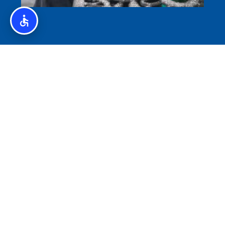
איסלנד לצליאקים – מדריך ללא גלוטן באיסלנד