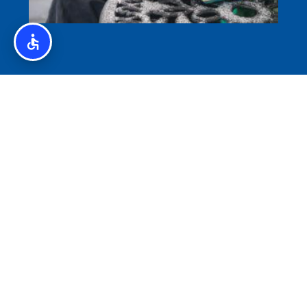
איסלנד לצליאקים – מדריך ללא גלוטן באיסלנד