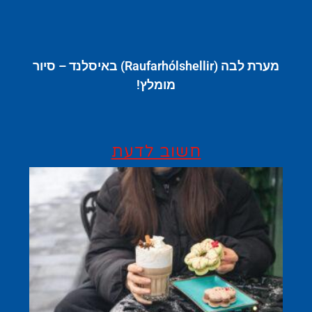
מערת לבה (Raufarhólshellir) באיסלנד – סיור
מומלץ!
חשוב לדעת