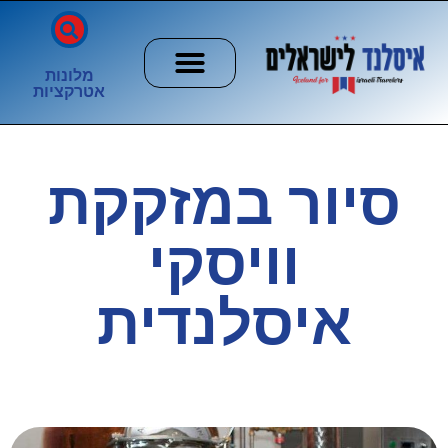
מלונות
אטרקציות
חשוב לדעת
הזוהר הצפוני
ערים וכפרים
סיור במזקקת
וויסקי
איסלנדית