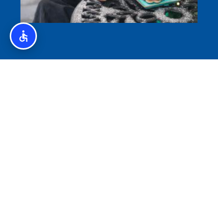
איסלנד לצליאקים – מדריך ללא גלוטן באיסלנד