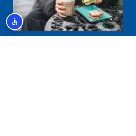
איסלנד לצליאקים – מדריך ללא גלוטן באיסלנד