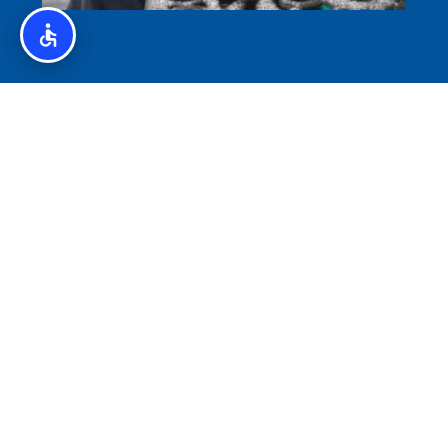
איסלנד לצליאקים – מדריך ללא גלוטן באיסלנד