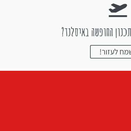
כנון החופשה באיסלנד?
מח לעזור!