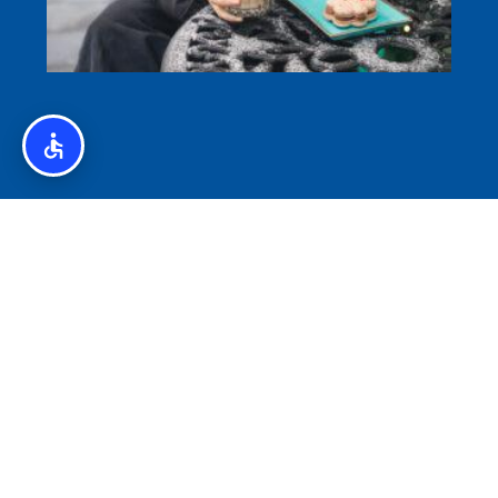
איסלנד לצליאקים – מדריך ללא גלוטן באיסלנד