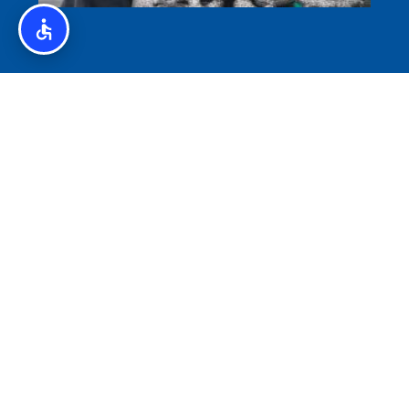
איסלנד לצליאקים – מדריך ללא גלוטן באיסלנד