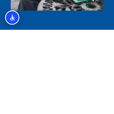
איסלנד לצליאקים – מדריך ללא גלוטן באיסלנד