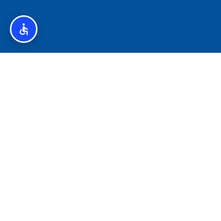
איסלנד לצליאקים – מדריך ללא גלוטן באיסלנד