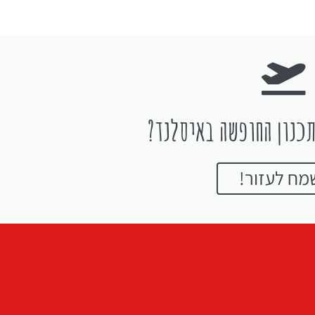
כנון החופשה באיסלנד?
מח לעזור!