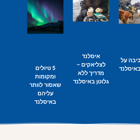
איסלנד
כיבה על
לצליאקים –
5 טיולים
באיסלנד
מדריך ללא
ומקומות
גלוטן באיסלנד
שאסור לוותר
עליהם
באיסלנד