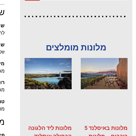
שמ
שמ
לרוב מי
שמ
מלונות מומלצים
זול
מיו
מגי
רו
מגי
טח
מוצ
מו
מלונות באיסלנד 5
מלונות ליד הלגונה
פי