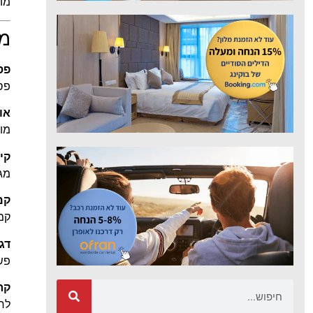
מוצ
מו
פס
פס
אור
מוצ
קי
מגי
קמ
קמח
דגני 
פשו
קריספ
לחמ