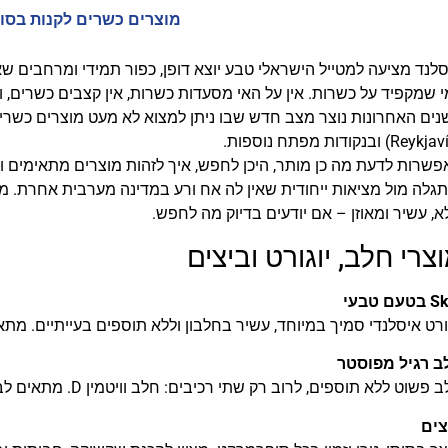
טיסות
מוצרים כשרים לקנות בסו
מציאת
לנד מציעה למטייל הישראלי טבע יוצא דופן, כפור תמידי ומרחבים ש
טיסה זולה?
 שמקפיד על כשרות. אין על האי מסעדות כשרות, אין קצבים כשרים, 
לחצו
ים האחרונות נוצר מצב חדש שבו ניתן למצוא לא מעט מוצרים כשרי
פה!
שרות לדעת מה כן מותר, היכן לחפש, איך לזהות מוצרים מתאימים ואי
גלה מול מציאות ייחודית שאין לה אח ורע במדינה מערבית אחרת. 
, עשיר ומאוזן – אם יודעים בדיוק מה לחפש.
צרי חלב, יוגורט וביצים
עם טבעי
ורט איסלנדי סמיך במיוחד, עשיר בחלבון וללא תוספים בעייתיים. מתאי
ב רגיל מפוסטר
פשוט ללא תוספים, לרוב רק שתי רכיבים: חלב וויטמין D. מתאים לבישול, קפה וארוחות.
צים