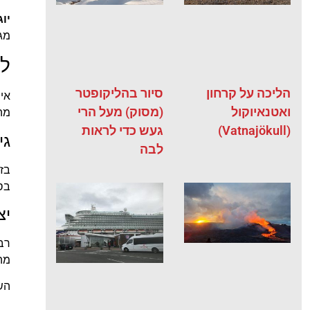
יוג
מגי
למ
הליכה על קרחון
סיור בהליקופטר
איס
ואטנאיוקול
(מסוק) מעל הרי
מהו
(Vatnajökull)
געש כדי לראות
גי
לבה
בזכ
בסי
יצ
רבי
מה
השי