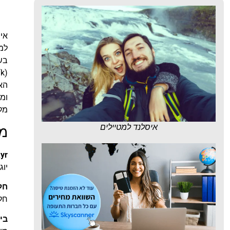
מלונות
מציאת מלון
איס
מומלץ?
למי
לחצו
בשנ
פה!
(Reykjavík) ובנקודות מפתח נוספות.
האפ
ומת
מלא
איסלנד למטיילים
מו
Skyr בט
יוג
חל
חלב 
בי