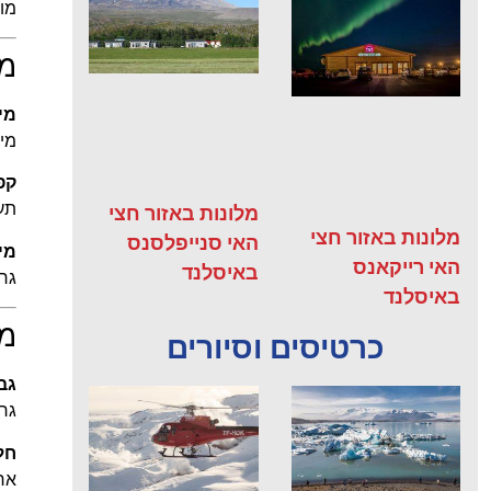
מוצ
מ
מי
מים
קפ
תער
מלונות באזור חצי
מלונות באזור חצי
האי סנייפלסנס
מיצ
האי רייקאנס
באיסלנד
גרס
באיסלנד
מו
כרטיסים וסיורים
גב
גרס
חל
אחד