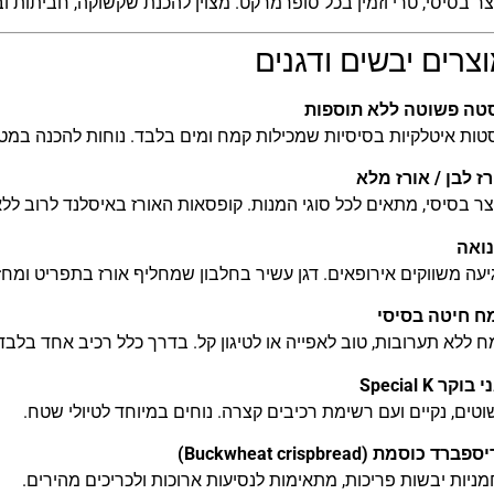
ר בסיסי, טרי וזמין בכל סופרמרקט. מצוין להכנת שקשוקה, חביתות ו
צרים יבשים ודגנים
טה פשוטה ללא תוספות
טות איטלקיות בסיסיות שמכילות קמח ומים בלבד. נוחות להכנה במ
ז לבן / אורז מלא
ר בסיסי, מתאים לכל סוגי המנות. קופסאות האורז באיסלנד לרוב ללא
נואה
עה משווקים אירופאים. דגן עשיר בחלבון שמחליף אורז בתפריט ומחזי
ח חיטה בסיסי
 ללא תערובות, טוב לאפייה או לטיגון קל. בדרך כלל רכיב אחד בלבד
בוקר Special K
טים, נקיים ועם רשימת רכיבים קצרה. נוחים במיוחד לטיולי שטח.
ברד כוסמת (Buckwheat crispbread)
ניות יבשות פריכות, מתאימות לנסיעות ארוכות ולכריכים מהירים.