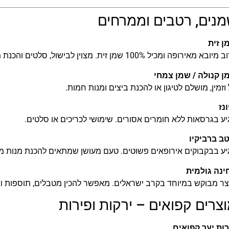
נים, רטבים וממרחים
ן זית
ובא מאירופה ומכיל 100% שמן זית. מצוין לבישול, סלטים והכנת מנות קלות.
ן קנולה / שמן צמחי
 וזמין, מושלם לטיגון או להכנת ביצים ומנות חמות.
נז
ע בגרסאות ללא חומרים אסורים. שימושי לכריכים או סלטים.
טב ברביקיו
ע בבקבוקים אירופאים פשוטים. טעם מעושן שמתאים להכנת מנות מה
ינה גולמית
ר מבוקש במיוחד בקרב ישראלים. מאפשר להכין מטבלים, תוספות וא
צרים קפואים – ירקות ופירות
רות יער קפואים