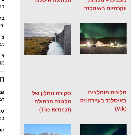
כוכבים – מלונות
הכחולה איסלנד
בדרך כלל 100% פ
יוקרתיים באיסלנד
בר
ירק
צ'
מכי
צ'
מוצ
חט
מלונות מומלצים
ps
סקירת המלון של
דגנ
באיסלנד בעיירה ויק
הלגונה הכחולה
(Vik)
(The Retreat)
גל
במי
חט