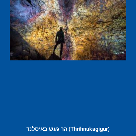
(Thrihnukagigur) הר געש באיסלנד