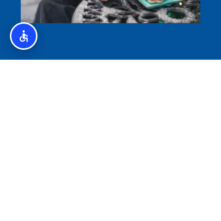
איסלנד לצליאקים – מדריך ללא גלוטן באיסלנד