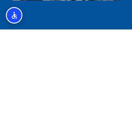
איסלנד לצליאקים – מדריך ללא גלוטן באיסלנד