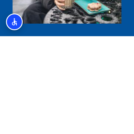
איסלנד לצליאקים – מדריך ללא גלוטן באיסלנד