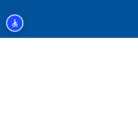
איסלנד לצליאקים – מדריך ללא גלוטן באיסלנד