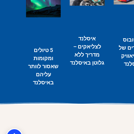
איסלנד
ובוס
לצליאקים –
ים של
5 טיולים
מדריך ללא
אוויק
ומקומות
גלוטן באיסלנד
לנד
שאסור לוותר
עליהם
באיסלנד