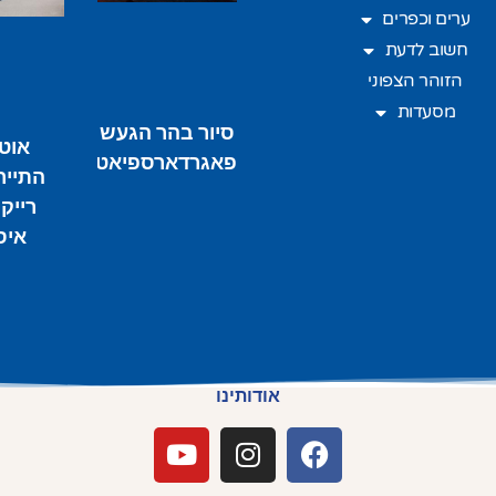
ערים וכפרים
חשוב לדעת
הזוהר הצפוני
מסעדות
סיור בהר הגעש
אוט
פאגרדארספיאטל
התייר
רייקי
איס
אודותינו