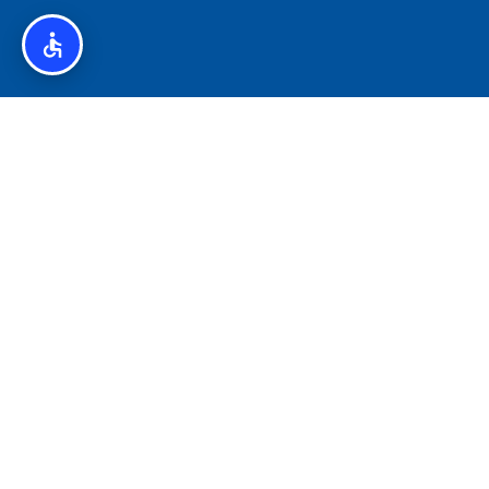
איסלנד לצליאקים – מדריך ללא גלוטן באיסלנד