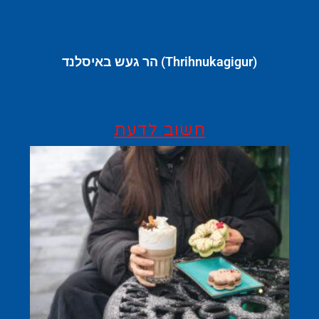
(Thrihnukagigur) הר געש באיסלנד
חשוב לדעת