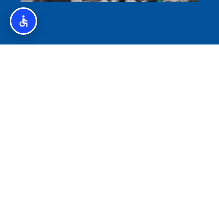
איסלנד לצליאקים – מדריך ללא גלוטן באיסלנד