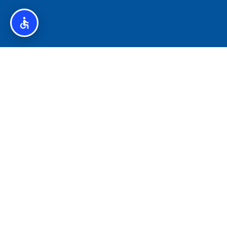
איסלנד לצליאקים – מדריך ללא גלוטן באיסלנד