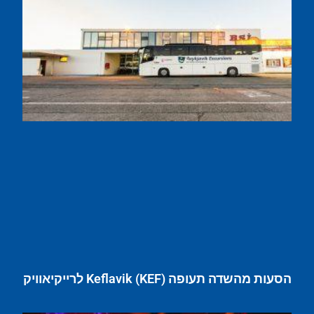
הסעות מהשדה תעופה Keflavik (KEF) לרייקיאוויק