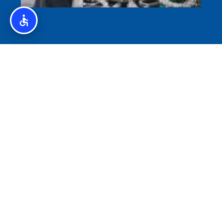
איסלנד לצליאקים – מדריך ללא גלוטן באיסלנד