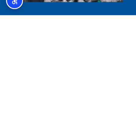
איסלנד לצליאקים – מדריך ללא גלוטן באיסלנד