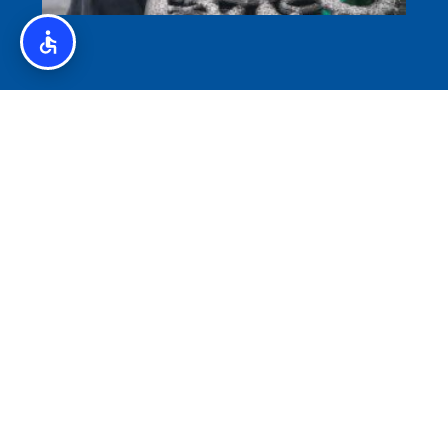
איסלנד לצליאקים – מדריך ללא גלוטן באיסלנד