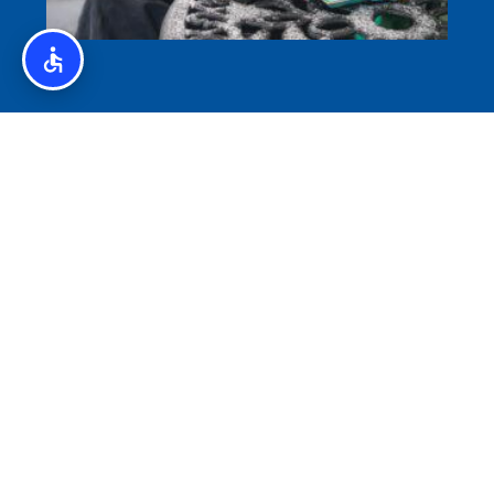
איסלנד לצליאקים – מדריך ללא גלוטן באיסלנד