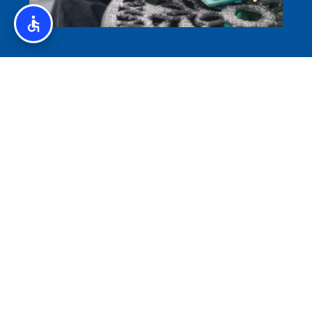
איסלנד לצליאקים – מדריך ללא גלוטן באיסלנד