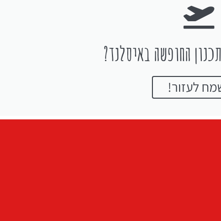
כנון החופשה באיסלנד?
מח לעזור!