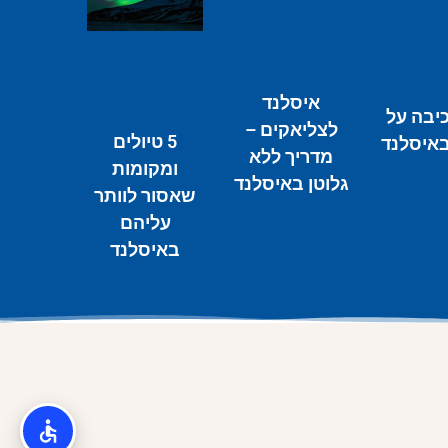
איסלנד
כיבה על
לצליאקים –
5 טיולים
באיסלנד
מדריך ללא
ומקומות
גלוטן באיסלנד
שאסור לוותר
עליהם
באיסלנד