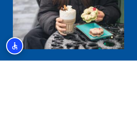
איסלנד לצליאקים – מדריך ללא גלוטן באיסלנד