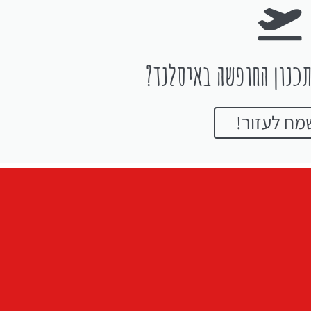
כנון החופשה באיסלנד?
מח לעזור!