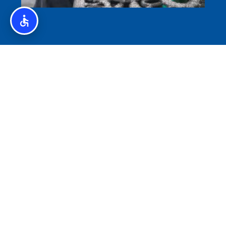
איסלנד לצליאקים – מדריך ללא גלוטן באיסלנד