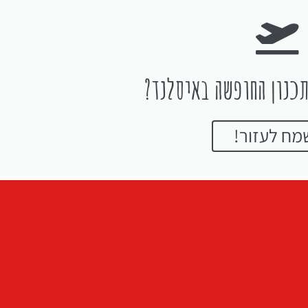
כנון החופשה באיסלנד?
מח לעזור!