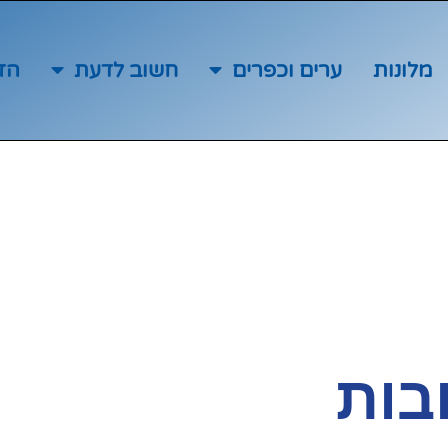
מלונות
ערים וכפרים
חשוב לדעת
הז
בות