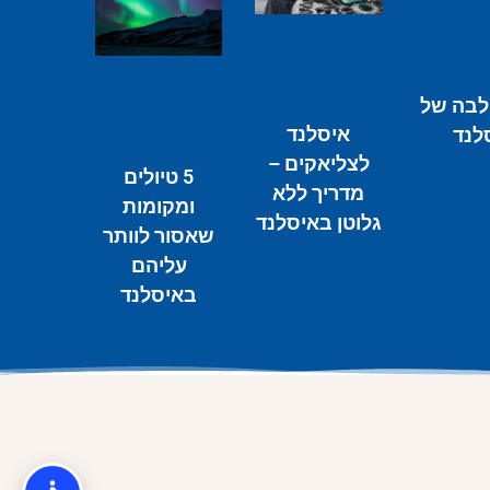
לבה של
איסלנד
לנד
לצליאקים –
5 טיולים
מדריך ללא
ומקומות
גלוטן באיסלנד
שאסור לוותר
עליהם
באיסלנד