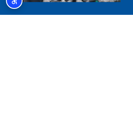
איסלנד לצליאקים – מדריך ללא גלוטן באיסלנד