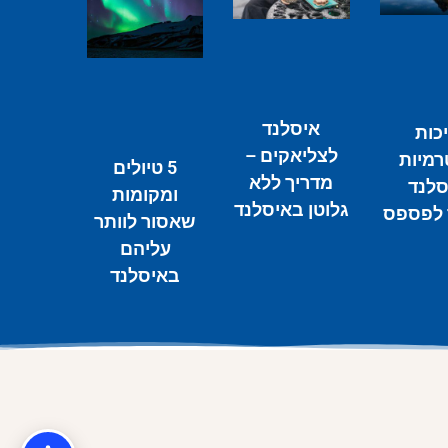
איסלנד
כות
לצליאקים –
רמיות
5 טיולים
מדריך ללא
סלנד
ומקומות
גלוטן באיסלנד
לפספס
שאסור לוותר
עליהם
באיסלנד