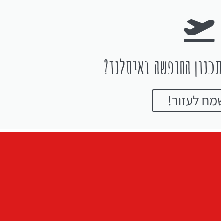
כנון החופשה באיסלנד?
מח לעזור!