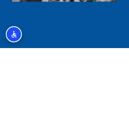
איסלנד לצליאקים – מדריך ללא גלוטן באיסלנד