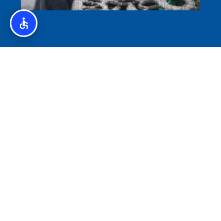
איסלנד לצליאקים – מדריך ללא גלוטן באיסלנד