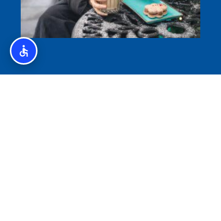
איסלנד לצליאקים – מדריך ללא גלוטן באיסלנד