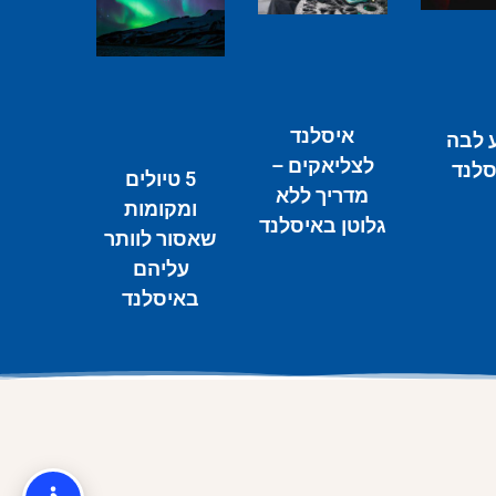
איסלנד
 לבה
לצליאקים –
סלנד
5 טיולים
מדריך ללא
ומקומות
גלוטן באיסלנד
שאסור לוותר
עליהם
באיסלנד