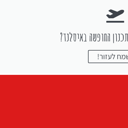
כנון החופשה באיסלנד?
מח לעזור!