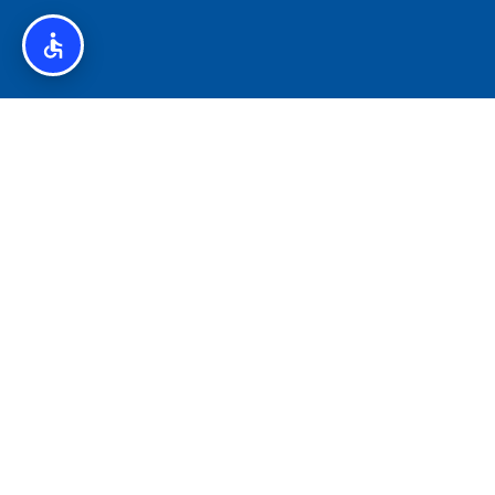
איסלנד לצליאקים – מדריך ללא גלוטן באיסלנד