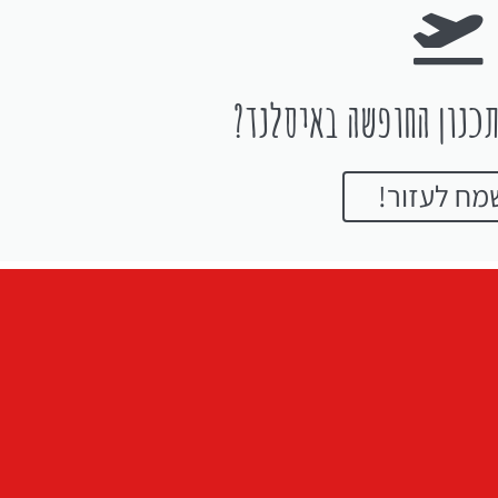
כנון החופשה באיסלנד?
מח לעזור!