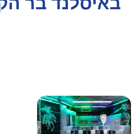
באיסלנד בר הק