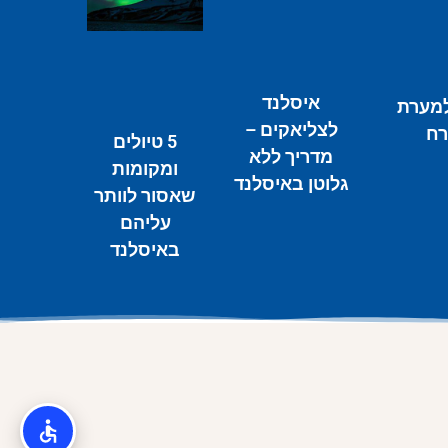
איסלנד
למערת
לצליאקים –
ח
5 טיולים
מדריך ללא
ומקומות
גלוטן באיסלנד
שאסור לוותר
עליהם
באיסלנד