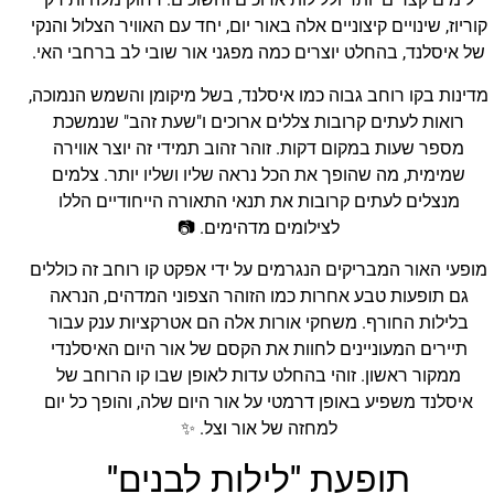
קוריוז, שינויים קיצוניים אלה באור יום, יחד עם האוויר הצלול והנקי
של איסלנד, בהחלט יוצרים כמה מפגני אור שובי לב ברחבי האי.
מדינות בקו רוחב גבוה כמו איסלנד, בשל מיקומן והשמש הנמוכה,
רואות לעתים קרובות צללים ארוכים ו"שעת זהב" שנמשכת
מספר שעות במקום דקות. זוהר זהוב תמידי זה יוצר אווירה
שמימית, מה שהופך את הכל נראה שליו ושליו יותר. צלמים
מנצלים לעתים קרובות את תנאי התאורה הייחודיים הללו
לצילומים מדהימים. 📷
מופעי האור המבריקים הנגרמים על ידי אפקט קו רוחב זה כוללים
גם תופעות טבע אחרות כמו הזוהר הצפוני המדהים, הנראה
בלילות החורף. משחקי אורות אלה הם אטרקציות ענק עבור
תיירים המעוניינים לחוות את הקסם של אור היום האיסלנדי
ממקור ראשון. זוהי בהחלט עדות לאופן שבו קו הרוחב של
איסלנד משפיע באופן דרמטי על אור היום שלה, והופך כל יום
למחזה של אור וצל. ✨
תופעת "לילות לבנים"