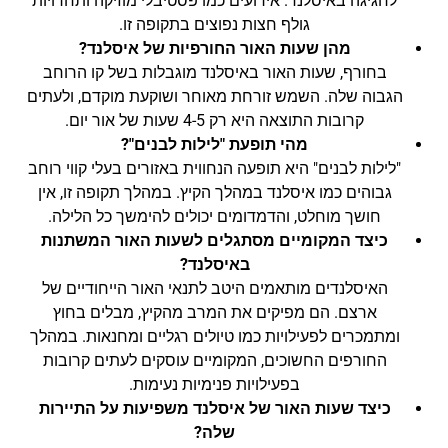
לחגיגה באיסלנד. אירועים כמו פסטיבלי מוזיקה ותחרויות
גולף חצות נפוצים בתקופה זו.
מהן שעות האור החורפיות של איסלנד?
בחורף, שעות האור באיסלנד מוגבלות בשל קו הרוחב
הגבוה שלה. השמש זורחת מאוחר ושוקעת מוקדם, ולעתים
קרובות התוצאה היא רק 4-5 שעות של אור יום.
מהי תופעת "לילות לבנים"?
"לילות לבנים" היא תופעה הנחווית באזורים בעלי קווי רוחב
גבוהים כמו איסלנד במהלך הקיץ. במהלך תקופה זו, אין
חושך מוחלט, והדמדומים יכולים להימשך כל הלילה.
כיצד המקומיים מסתגלים לשעות האור המשתנות
באיסלנד?
האיסלנדים מותאמים היטב לתנאי האור הייחודיים של
ארצם. הם מפיקים את המרב מהקיץ, מבלים בחוץ
ומתמכרים לפעילויות כמו טיולים רגליים ומחנאות. במהלך
החורפים החשוכים, המקומיים עוסקים לעתים קרובות
בפעילויות פנימיות נעימות.
כיצד שעות האור של איסלנד משפיעות על התיירות
שלה?