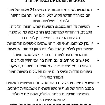
מציגים את עצמם עם מספר יתרונות.
הזדמנויות סיור מורחבות
: עם כמעט 24 שעות של אור
יום במהלך חודשי הקיץ, למטיילים יש יותר זמן לחקור
ולעסוק בפעילויות חוצות.
תופעות
נדירות בטבע: תופעות
שמש חצות והלילות
הלבנים, הייחודיות למדינות בקו רוחב גבוה כמו איסלנד,
מציעות מחזה נדיר ויוצא דופן לחזות בו.
גן עדן לצילום
: תנאי האור המשתנים מספקים הזדמנויות
יוצאות דופן לצלמים, החל מלכידת הגוון הקסום של שעות
הדמדומים ועד לאור היום הרציף של שמש חצות.
מפגשים מרהיבים עם חיות
בר: ימי הקיץ הארוכים
באיסלנד מאפשרים צפייה ממושכת בחיות בר, בעיקר
ציפורים נודדות ובעלי חיים ימיים הפעילים בשעות האור
המורחבות הללו.
השראה
יצירתית
: שעות האור המשתנות והשינויים הנלווים
במצב הרוח של הנוף שימשו השראה משמעותית לאמנים,
סופרים ומוזיקאים ברחבי העולם, והפכו את איסלנד
לחממה ליצירתיות.