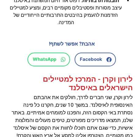
תובנות תרבותיות
: דפוס אור היום המשתנה באיסלנד
עיצב מסורות ופסטיבלים מקומיים רבים, ומציע למטיילים
הזדמנות להעמיק בהיבטים התרבותיים הייחודיים של
המדינה.
אהבת? אפשר לשתף!
WhatsApp
Facebook
לירון וקרן - המרכז למטיילים
הישראלים באיסלנד
לירון וקרן, שני חברים לדרך, חולקים את אהבתם
האינסופית לאיסלנד. במשך 10 שנים, חקרנו כל פינה
נסתרת באי הקסום הזה, והפכנו למומחים אמיתיים. באתר
שלנו, תמצאו מדריכים מפורטים, טיפים מעולים והמלצות
אישיות, כדי שגם אתם תוכלו לחוות את הקסם של איסלנד
כמו מקומיים. הצטרפו אלינו למסע אל ארץ האש והקרח!