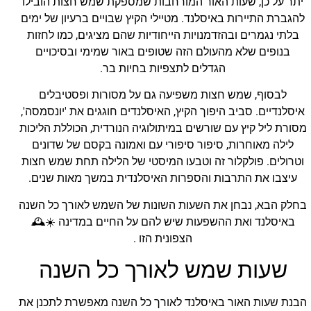
יתר על כן, שעות האור המורחבות שמספקת שמש חצות הובילו
להגברת התיירות באיסלנד. מטיילי הקיץ שבויים ברעיון של ימים
בלתי נגמרים ובהזדמנויות הייחודיות שהם מציגים, כמו לחזות
בנופים שלא מהעולם הזה שטופים באור שמימי ובסיכויים
הגדלים לתצפיות בחיות בר.
לבסוף, שמש חצות משפיעה גם על מסורות ופסטיבלים
איסלנדיים. סביב היפוך הקיץ, האיסלנדים חוגגים את 'יונסמסה',
מסורת ליל קיץ עם שורשים במיתולוגיה הנורדית, הכוללת הליכות
לילה מאוחרות, סיפור סיפורי עם ואמונה בקסם של שדונים
וטרולים. פולקלור זה וטבעו המיסטי של הלילה תחת שמש חצות
עיצבו את התרבות והספרות האיסלנדית במשך מאות שנים.
בחלק הבא, נבחן את השעות השונות של השמש לאורך כל השנה
באיסלנד ואת ההשפעות שיש להם על החיים במדינה ☀️🕰️
הצפונית הזו .
שעות שמש לאורך כל השנה
הבנת שעות האור באיסלנד לאורך כל השנה מאפשרת לתכנן את