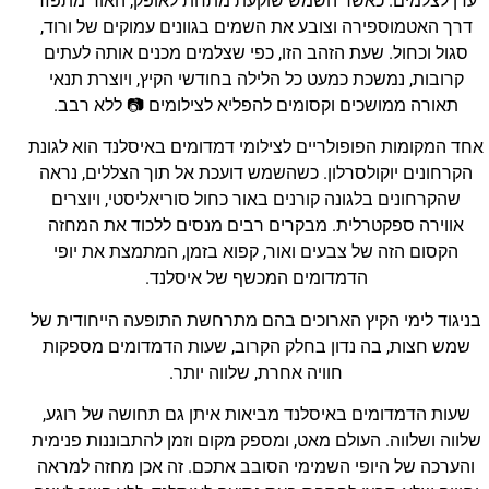
עדן לצלמים. כאשר השמש שוקעת מתחת לאופק, האור מתפזר
דרך האטמוספירה וצובע את השמים בגוונים עמוקים של ורוד,
סגול וכחול. שעת הזהב הזו, כפי שצלמים מכנים אותה לעתים
קרובות, נמשכת כמעט כל הלילה בחודשי הקיץ, ויוצרת תנאי
תאורה ממושכים וקסומים להפליא לצילומים 📷 ללא רבב.
אחד המקומות הפופולריים לצילומי דמדומים באיסלנד הוא לגונת
הקרחונים יוקולסרלון. כשהשמש דועכת אל תוך הצללים, נראה
שהקרחונים בלגונה קורנים באור כחול סוריאליסטי, ויוצרים
אווירה ספקטרלית. מבקרים רבים מנסים ללכוד את המחזה
הקסום הזה של צבעים ואור, קפוא בזמן, המתמצת את יופי
הדמדומים המכשף של איסלנד.
בניגוד לימי הקיץ הארוכים בהם מתרחשת התופעה הייחודית של
שמש חצות, בה נדון בחלק הקרוב, שעות הדמדומים מספקות
חוויה אחרת, שלווה יותר.
שעות הדמדומים באיסלנד מביאות איתן גם תחושה של רוגע,
שלווה ושלווה. העולם מאט, ומספק מקום וזמן להתבוננות פנימית
והערכה של היופי השמימי הסובב אתכם. זה אכן מחזה למראה