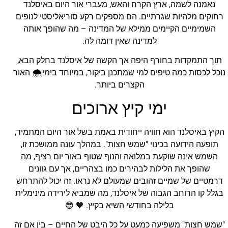
נאמנה לשמה, ארץ הקרח והאש, מעברי אור היום באיסלנד
רחוקים מלהיות שגרתיים. הם מספקים רקע סוריאליסטי לנופים
השמימיים הקיימים ממילא של המדינה – מה שהופך אותה
למדינה שאין דומה לה.
תוך התמקדות בחורף היפה אך הקשה של איסלנד בחלק הבא,
נוכל לכסות כמה טיפים למי שמתכנן ביקור, במיוחד בימי🌨️ האור
הקצרים ביותר.
ימי קיץ ארוכים
הקיץ באיסלנד הוא חוויה ייחודית באמת בשל אור היום המתמיד,
תופעה הידועה בכינוי "שמש חצות". במהלך עונה ממושכת זו,
השמש אינה שוקעת במלואה והנוף שטוף באור יום רציף, מה
שהופך את הלילות לבהירים כמו בצהריים, אך עם גוונים
דרמטיים של שמיים זהובים שמעולם לא נראו. זה יכול להתרחש
בגלל קו הרוחב הגבוה של איסלנד, מה שמביא לירידה מינימלית
בלילה בחודשי השיא בקיץ. 🧡 😎
"שמש חצות" משפיעה כמעט על כל היבט של החיים – בין אם זה