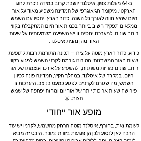
ב-64 מעלות צפון, איסלנד יושבת קרוב במידה ניכרת לחוג
הארקטי. מיקומה הגיאוגרפי של המדינה משפיע מאוד על אור
היום שהיא חווה לאורך כל השנה. כדור הארץ ויחסיו עם השמש
ממלאים תפקיד חשוב ביותר בכמות אור היום המתקבלת בקווי
רוחב שונים. למערכת יחסים זו יש השפעה משמעותית על שעות
האור מהן נהנית איסלנד.
כידוע, כדור הארץ מוטה על צירו – תכונה התורמת רבות לתופעת
שעות האור המשתנות. הטיה זו גורמת לקרני השמש לפגוע בקווי
רוחב שונים בזוויות משתנות, ולהשפיע על אורכו ועוצמתו של אור
היום. במקרה של איסלנד, במהלך הקיץ, המדינה פונה לכיוון
השמש, מה שגורם לקרניים לפגוע כמעט בניצב. היערכות זו
פירושה שעות ארוכות יותר של אור יום ומחזה יפהפה של שמש
חצות. 🌞
מופע אור ייחודי
לעומת זאת, בחורף, איסלנד מוטה הרחק מהשמש; לקרניו יש עוד
הרבה לאן לנסוע ולכן הן פוגעות בזווית נמוכה. היבט זה מביא
לימים קצרים יותר וללילות ארוכים וחשוכים. רחוק מלהיות רק