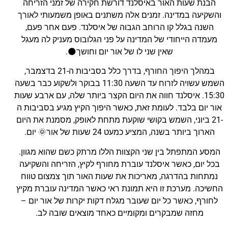
הבנת שעות האור באיסלנד דורשת חקירה של זמני הזריחה
והשקיעה במדינה. זמנים אלה משתנים באופן משמעותי לאורך
השנה בגלל קו הרוחב הגבוה של איסלנד. פעם אחר פעם,
מעמדה הייחודי של המדינה על פני הגלובוס מעניק לה מעגל
שאין שני לו של אור יום וחושך🌑.
במהלך היפוך החורף, בדרך כלל בסביבות ה-21 בדצמבר,
השמש עשויה לזרוח עד השעה 11:30 בבוקר ולשקוע כבר בשעה
15:30. איסלנד חווה את היום הקצר ביותר שלה, עם ארבע שעות
אור יום בלבד. לעומת זאת, כאשר היפוך הקיץ מגיע בסביבות ה
-21 ביוני, השמש בקושי שוקעת מתחת לאופק, מסמנת את היום
הארוך ביותר בשנה, המציע כמעט 24 שעות של אור🌞 יום.
המסע המתפתל בין שני הקצוות הללו מרתק כשם שהוא מגוון.
בכל יום, כאשר איסלנד עוברת מחורף לקיץ, הזריחה והשקיעה
נמתחות בהדרגה, מאריכות את שעות האור תוך צמצום טווח
החשיכה. מערכת זו היא תמונת ראי כאשר המדינה עוברת מקיץ
לחורף, כאשר כל יום שעובר מגלח דקות יקרות של אור יום –
מחזה שמבקרים ומקומיים כאחד מוצאים שובה לב.