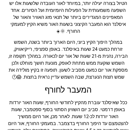
הטיול בצורה יעילה יותר, במיוחד לאור העובדה שלשעות אלו יש
השפעה משמעותית על הפעילות היומיומית ועל הסיורים. אחד
המאפיינים המגדירים ביותר של תנאי מזג האוויר והאור של
איסלנד הוא המעבר הקיצוני בשעות האור משיא הקיץ למעמקי
החורף. 🌞☀️
במהלך היפוך הקיץ ביוני, היום הארוך ביותר בשנה, השמש
זורחת כמעט 24 שעות באיסלנד. באופן ספציפי, רייקיאוויק,
הבירה, נהנית מ-21 שעות של אור יום לכאורה. במהלך תקופה זו,
השמש שוקעת ממש מתחת לאופק, מונעת חושך מוחלט ולכן
מספקת אור יום כמעט מסביב לשעון. תופעה זו בקיץ מולידה את
שמש חצות הנערצת, שבה השמש עדיין נראית בחצות. 😱🕛
המעבר לחורף
ככל שאיסלנד עוברת מהקיץ לחודשי החורף, שעות האור יורדות
באופן דרמטי. סביב יום השוויון הסתווי בסוף ספטמבר, שעות
האור יורדות לכ-12 שעות. לאחר מכן, אור היום ממשיך
להצטמצם עד היפוך החורף בדצמבר. במעמקי החורף, אור היום