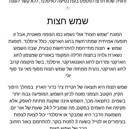
וחוויה שלא תרצו לפספס בעת נסיעה לאיסלנד, ללא קשר לעונה
✨.
שמש חצות
המונח "שמש חצות" אולי נשמע כמו הגזמה פואטית, אבל זו
תופעה אמיתית שמתרחשת בחוג הארקטי, כולל איסלנד. תופעת
שמש ☀️ חצות מתייחסת להתרחשות טבעית, שבה השמש
נשארת גלויה בחצות הלילה המקומי באזורים שמצפון לחוג
הארקטי ומדרום לחוג האנטארקטי. איסלנד, בשל מיקומה קרוב
לחוג הארקטי, נהנית ממחזה של שמש חצות מסוף מאי עד סוף
יולי.
שמש חצות היא תוצאה של הטיית ציר כדור הארץ. במהלך היפוך
הקיץ, הקוטב הצפוני מוטה לכיוון השמש, המופיעה גבוה יותר
בשמים. כתוצאה מכך, השמש אינה שוקעת מתחת לאופק, אלא
מקיפה את השמים במקום, מה שמוביל ל-24 שעות של אור יום.
משמעות הדבר היא שמבקר או איסלנדי יכול לצאת לצפות
בציפורים או לטייל בשעה 3 לפנות בוקר, להתחמם באור הזהוב
הרך של שמש חצות.