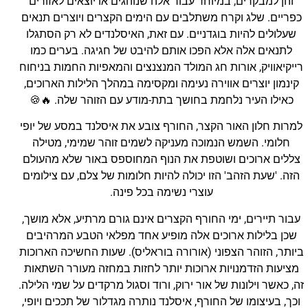
והן למבקרים, במיוחד עבור אלה שנוהגים או יוצאים לאזורים
כפריים. שלג וקרח משתלבים עם הימים הקצרים ויוצרים תנאים
שעלולים להיות בוגדניים. עם זאת, האיסלנדים לא רק הסתגלו
לתנאים אלה אלא הפכו אותם להיבט של חגיגה. בערים כמו
רייקיאוויק, אורות חג המולד המנצנצים והמאפיות החמות בניחוח
קינמון יוצרים אווירה נעימה ומקסימה במהלך הלילות הארוכים,
כאילו העיר נלחמת בחושך בתת-מודע עם הזוהר שלה. 🔥🍪
למרות חלון האור הקצר, החורף צובע את איסלנד במסע של יופי
חלומי. השמש הנמוכה מעניקה לשמים זוהר שמימי, מטילה
צללים ארוכים ושוטפת את הנוף המחוספס באור שלא מהעולם
הזה. 'שעת הזהב' הזו יכולה להיות חלומות של צלם, עם צילומים
עוצרי נשימה בכל פינה.
עבור תיירים, ימי החורף הקצרים אינם גורם מרתיע, אלא מושך,
שכן בלילות ארוכים אלה מופיע אחד מפלאי הטבע המרהיבים
ביותר, הזוהר הצפוני (אורורה בוראליס). שעות החשיכה הארוכות
מציעות הזדמנויות ארוכות יותר לחזות במחזה מעורר השתאות
זה, כאשר וילונות של אור ירוק, ורוד וסגול מרקדים על שמי הלילה.
וכך, בעיצומו של החורף, איסלנד נותרה מגדלור של תככים ויופי,