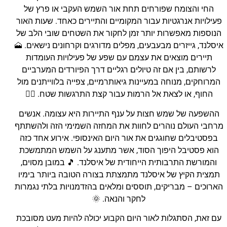
החי והצומח שפורחים תחת אור השמש העקבי או פרץ של
פעילויות אנרגטיות עבור המקומיים והתיירים כאחד. שעות האור
הנוספות מאפשרות יותר זמן לחקור את השטחים שובי הלב של
איסלנד, גייזרים מבעבעים, מפלים מדורגים וקרחונים נישאים. 🗻
תיירים מוצאים את עצמם עם שפע של פעילויות העומדות
לרשותם, בין אם זה טיולים רגליים דרך הפיורדים המערביים
המרוחקים, מנוחה במעיינות גיאותרמיים, צפייה בלווייתנים מול
החוף, או לצאת אל הרמות עבור קצת התרגשות שטח. 🚵‍♂️
ההשפעה של שמש חצות על ענף התיירות היא עצומה. אנשים
מרחבי העולם נוהרים לחוות את המחזה השמימי הזה ולהשתתף
בפסטיבלים שחוגגים את אור היום האינסופי. אירוע אחד כזה
הוא פסטיבל היפוך הסוד, אשר מתענג על השמש המתמשכת
והמורשת התרבותית הייחודית של איסלנד. 🎵 במובן מסוים,
תמצית הקיץ של איסלנד מתמצתת בצורה הטובה ביותר בימיו
הארוכים – מבריקים, תוססים ומלאים בהזדמנויות בלתי נגמרות
לחקר והנאה. 🌞
עם זאת, הסתגלות לאור היום הקבוע יכולה להיות מעט מסובכת