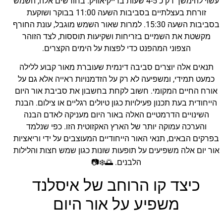
עשוי להימשך רק כ 4-5 שעות ברייקיאוויק. בחודשים אלה, השמש
זורחת בעצלתיים בסביבות השעה 11:00 בבוקר ושוקעת
בסביבות השעה 15:30. למרות שאור השמש מוגבל, עונת החורף
מקשטת את השמיים בזריחות ושקיעות תוססות, לצד הזוהר
הצפוני המהפנט כדי לפצות על הימים הקצרים.
תנאים אלה יוצרים סביבה דינמית שעוברת מאור קבוע ללילה
כמעט תמידי, ומשפיעה לא רק על הזדמנויות ראייה אלא גם על
אורח החיים המקומי. חשוב לקחת בחשבון את סביבת אור היום
הייחודית בעת תכנון פעילויות כגון טיולים רגליים או צילום. הבנת
השינויים הדרמטיים האלה באור היום מעניקה לאדם הבנה
והערכה עמוקה יותר של הארץ האקזוטית הזו. כפי שנלמד
בפרקים הבאים, תנאי האור הייחודיים המעוצבים על ידי וריאציות
אור יום אלה משפיעים על תופעות שונות כגון שמש חצות והלילות
הלבנים. 🌅❄️📷
כיצד קו הרוחב של איסלנד
משפיע על אור היום