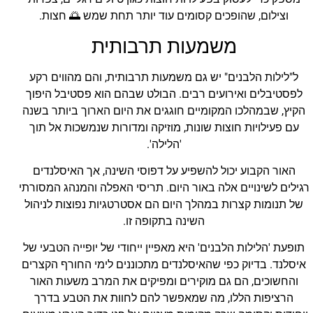
וצילום, שהופכים קסומים עוד יותר תחת שמש 🌅 חצות.
משמעות תרבותית
ל"לילות הלבנים" יש גם משמעות תרבותית, והם מהווים רקע
לפסטיבלים ואירועים רבים. הבולט שבהם הוא פסטיבל היפוך
הקיץ, שבמהלכו המקומיים חוגגים את היום הארוך ביותר בשנה
עם פעילויות חוצות שונות, מוזיקה ומדורות שנמשכות אל תוך
'הלילה'.
האור הקבוע יכול להשפיע על דפוסי השינה, אך האיסלנדים
רגילים לשינויים אלה באור היום. תריסי האפלה והמנהג המסורתי
של תנומות קצרות במהלך היום הם אסטרטגיות נפוצות לניהול
השינה בתקופה זו.
תופעת 'הלילות הלבנים' היא מאפיין ייחודי של יופייה הטבעי של
איסלנד. בדיוק כפי שהאיסלנדים מתכוננים לימי החורף הקצרים
והחשוכים, הם גם מוקירים ומפיקים את המרב משעות האור
הרציפות הללו, מה שמאפשר להם לחוות את הטבע בדרך