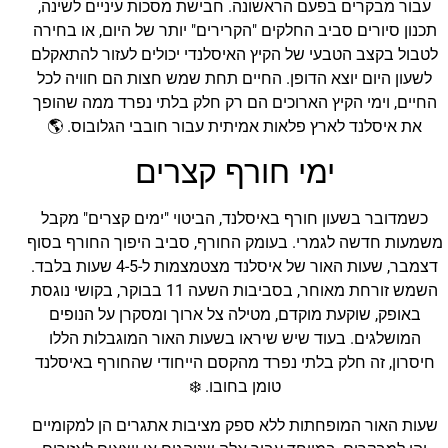
עבור מבקרים בפעם הראשונה. חבישת מסכות עיניים לשינה,
תכנון סיורים סביב החלקים "הקרירים" יותר של היום, או בחירה
לטבול בקצב הטבעי של הקיץ האיסלנדי יכולים לעזור להתאקלם
לשעון היום יוצא הדופן. החיים תחת שמש חצות הם חוויה לכל
החיים, וימי הקיץ הארוכים הם רק חלק בלתי נפרד ממה שהופך
את איסלנד לארץ פלאות אמיתית עבור חובבי הגלובוס. 🌎
ימי חורף קצרים
כשמדובר בשעון חורף באיסלנד, הביטוי "ימים קצרים" מקבל
משמעות חדשה לגמרי. בעומק החורף, סביב היפוך החורף בסוף
דצמבר, שעות האור של איסלנד מצטמצמות ל-4-5 שעות בלבד.
השמש זורחת מאוחר, בסביבות השעה 11 בבוקר, בקושי נוגסת
באופק, שוקעת מוקדם, מטילה צל ארוך ומסקרן על הנופים
המושלגים. בעוד שיש שיראו בשעות האור המוגבלות הללו
חיסרון, זה חלק בלתי נפרד מהקסם הייחודי שהחורף באיסלנד
טומן בחובו. ❄️
שעות האור המופחתות ללא ספק מציבות אתגרים הן למקומיים