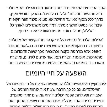
אחד ההיבטים המרתקים ביותר במחזור היום והלילה של איסלנד
הוא התופעה המכונה "הלילות הלבנים". במהלך חודשי הקיץ,
בדרך כלל מסוף מאי עד תחילת אוגוסט, איסלנד חווה תקופות
שבהן אין כמעט חושך אמיתי. דמדומים משתרעים לאורך כל
'הלילה', מטילים זוהר מהפנט ואוורירי על פני הנוף.
"הלילות הלבנים" נגרמים על ידי קו הרוחב הקיצוני של איסלנד;
בהיותה כה רחוקה צפונה, השמש אינה יורדת במלואה מתחת
לאופק אלא מרחפת בקצה, וכתוצאה מכך שעות הדמדומים
מתארכות. תופעה זו יוצרת תנאי אור עדינים לעיניים, ומייצרת
תאורה רכה ומפוזרת שאמנים וצלמים מחשיבים כרצויה ביותר.
השפעה על חיי היומיום
לימי הקיץ האינסופיים הללו יש השפעה עמוקה על חיי היומיום של
האיסלנדים. עם כל כך הרבה שעות אור, לוחות הזמנים של
העבודה ופעילויות הפנאי יכולים להיות גמישים יותר. מקומיים
ותיירים רבים כאחד מנצלים את ההזדמנות שהאור הנוסף הזה
מספק כדי לעסוק בפעילויות חוצות כגון טיולים רגליים, צפרות