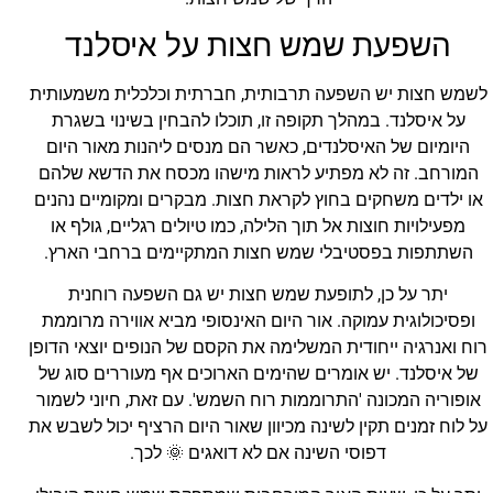
השפעת שמש חצות על איסלנד
לשמש חצות יש השפעה תרבותית, חברתית וכלכלית משמעותית
על איסלנד. במהלך תקופה זו, תוכלו להבחין בשינוי בשגרת
היומיום של האיסלנדים, כאשר הם מנסים ליהנות מאור היום
המורחב. זה לא מפתיע לראות מישהו מכסח את הדשא שלהם
או ילדים משחקים בחוץ לקראת חצות. מבקרים ומקומיים נהנים
מפעילויות חוצות אל תוך הלילה, כמו טיולים רגליים, גולף או
השתתפות בפסטיבלי שמש חצות המתקיימים ברחבי הארץ.
יתר על כן, לתופעת שמש חצות יש גם השפעה רוחנית
ופסיכולוגית עמוקה. אור היום האינסופי מביא אווירה מרוממת
רוח ואנרגיה ייחודית המשלימה את הקסם של הנופים יוצאי הדופן
של איסלנד. יש אומרים שהימים הארוכים אף מעוררים סוג של
אופוריה המכונה 'התרוממות רוח השמש'. עם זאת, חיוני לשמור
על לוח זמנים תקין לשינה מכיוון שאור היום הרציף יכול לשבש את
דפוסי השינה אם לא דואגים 🌞 לכך.