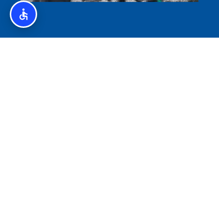
איסלנד לצליאקים – מדריך ללא גלוטן באיסלנד