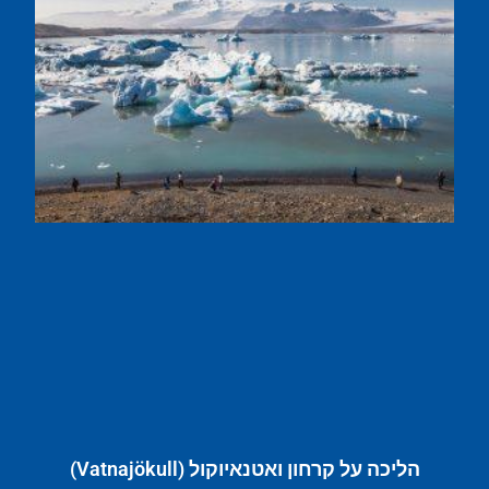
הליכה על קרחון ואטנאיוקול (Vatnajökull)