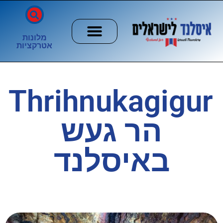
מלונות
אטרקציות
חשוב לדעת
הזוהר הצפוני
ערים וכפרים
Thrihnukagigur
הר געש
באיסלנד