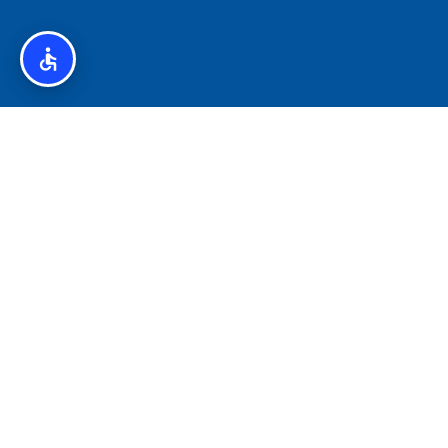
איסלנד לצליאקים – מדריך ללא גלוטן באיסלנד