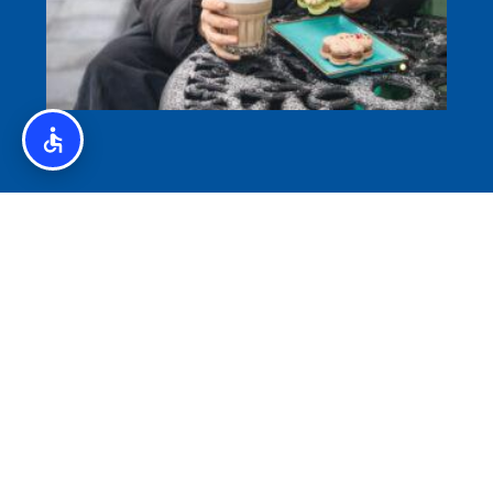
איסלנד לצליאקים – מדריך ללא גלוטן באיסלנד