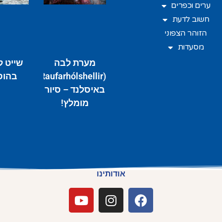
ערים וכפרים
חשוב לדעת
הזוהר הצפוני
מסעדות
מערת לבה
שייט ל
(Raufarhólshellir)
בהוס
באיסלנד – סיור
מומלץ!
אודותינו