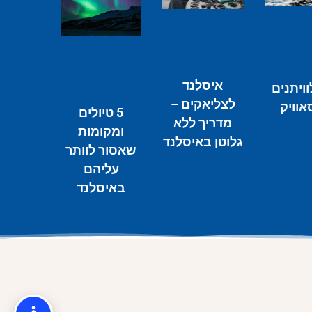
איסלנד
וויתנים
לצליאקים –
אוויק
5 טיולים
מדריך ללא
ומקומות
גלוטן באיסלנד
שאסור לוותר
עליהם
באיסלנד