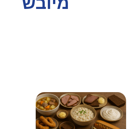
מיובש