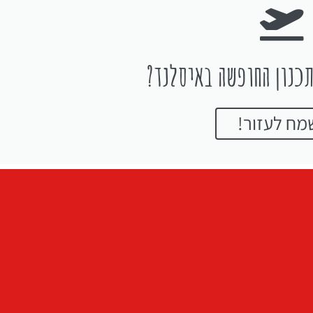
כנון החופשה באיסלנד?
מח לעזור!