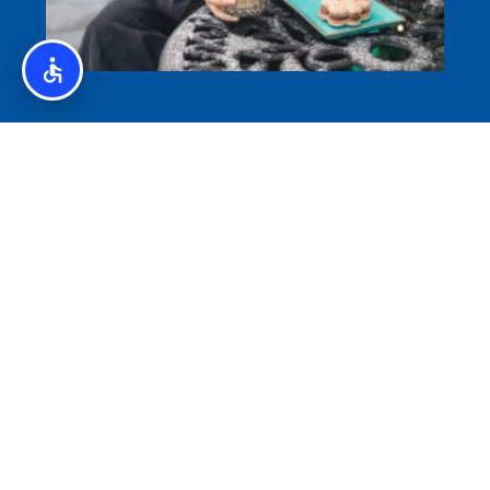
איסלנד לצליאקים – מדריך ללא גלוטן באיסלנד