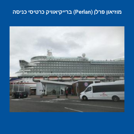
מוזיאון פרלן (Perlan) ברייקיאוויק כרטיסי כניסה