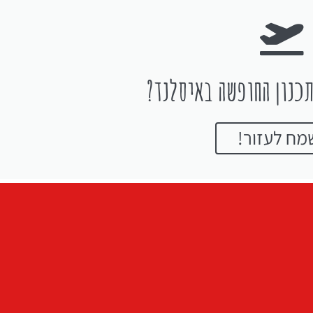
כנון החופשה באיסלנד?
מח לעזור!